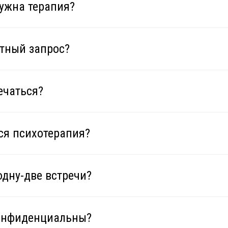
нужна терапия?
етный запрос?
ечаться?
ся психотерапия?
дну-две встречи?
конфиденциальны?