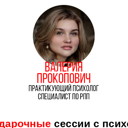
одарочные
сессии с пси