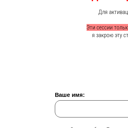
Для активац
Эти сессии тольк
я закрою эту с
Ваше имя: