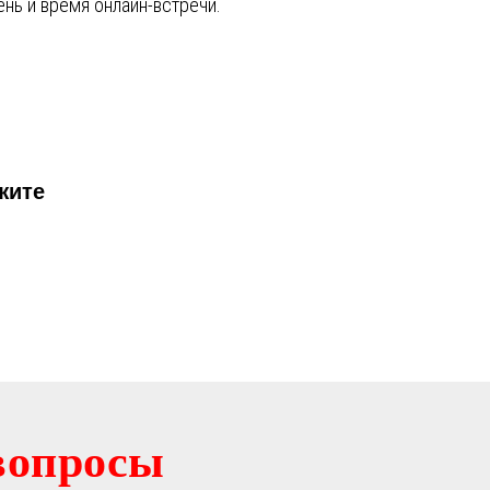
ень и время онлайн-встречи.
жите
вопросы