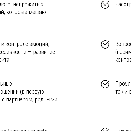
лого, непрожитых
Расст
ий, которые мешают
 и контроле эмоций,
Вопро
ессивности — развитие
(преи
екта
контр
льных
Пробл
ношений (в первую
так и 
е с партнёром, родными,