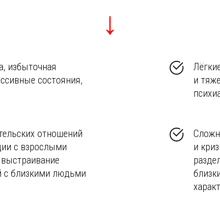
↓
а, избыточная
Лёгки
ссивные состояния,
и тяж
психи
тельских отношений
Сложн
ции с взрослыми
и кри
 выстраивание
раздел
 с близкими людьми
близк
харак