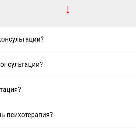
↓
консультации?
консультации?
ьтация?
ь психотерапия?